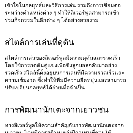
เข้าใจในกลยุทธ์และวิธีการเล่น รวมถึงการเชื่อมต่อ
ระหว่างตำแหน่งต่าง ๆ ทำให้ลิเวอร์พูลสามารถเข้า
ร่วมกิจกรรมในลีกต่าง ๆ ได้อย่างสวยงาม
สไตล์การเล่นที่ดุดัน
สไตล์การเล่นของลิเวอร์พูลมีความดุดันและรวดเร็ว
โดยใช้การกดดันคู่แข่งเพื่อชิงลูกบอลกลับมาอย่าง
รวดเร็ว สไตล์นี้ตั้งอยู่บนการเล่นที่มีความรวดเร็วและ
ความเข้มงวด ซึ่งทำให้ทีมมีความยืดหยุ่นและสามารถ
ปรับเปลี่ยนกลยุทธ์ได้ง่ายเมื่อจำเป็น
การพัฒนานักเตะจากเยาวชน
ทางลิเวอร์พูลให้ความสำคัญกับการพัฒนานักเตะจาก
เยาวชน โดยมีการสร้างแหล่งฝึกอบรมที่ช่วยให้