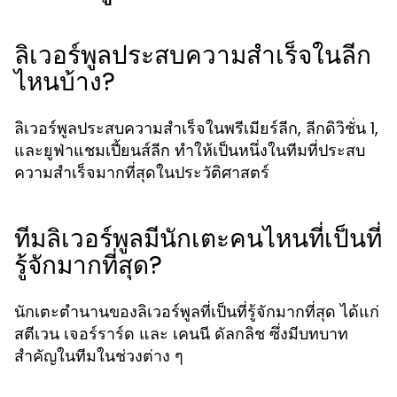
ลิเวอร์พูลประสบความสำเร็จในลีก
ไหนบ้าง?
ลิเวอร์พูลประสบความสำเร็จในพรีเมียร์ลีก, ลีกดิวิชั่น 1,
และยูฟ่าแชมเปี้ยนส์ลีก ทำให้เป็นหนึ่งในทีมที่ประสบ
ความสำเร็จมากที่สุดในประวัติศาสตร์
ทีมลิเวอร์พูลมีนักเตะคนไหนที่เป็นที่
รู้จักมากที่สุด?
นักเตะตำนานของลิเวอร์พูลที่เป็นที่รู้จักมากที่สุด ได้แก่
สตีเวน เจอร์ราร์ด และ เคนนี ดัลกลิช ซึ่งมีบทบาท
สำคัญในทีมในช่วงต่าง ๆ