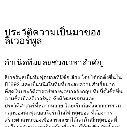
ประวัติความเป็นมาของ
ลิเวอร์พูล
กำเนิดทีมและช่วงเวลาสำคัญ
ลิเวอร์พูลเป็นทีมฟุตบอลที่มีชื่อเสียง โดยได้ก่อตั้งขึ้นใน
ปี 1892 และเป็นหนึ่งในทีมที่ประสบความสำเร็จมาก
ที่สุดในประวัติศาสตร์ของฟุตบอลอังกฤษ ทีมนี้ตั้งชื่อขึ้น
ตามชื่อเมืองลิเวอร์พูล ซึ่งมีวัฒนธรรมและ
ประวัติศาสตร์ที่หลากหลาย โดยเริ่มก่อตั้งจากการรวม
กลุ่มของนักฟุตบอลใจรักในกีฬาฟุตบอล ที่ต้องการ
สร้างตัวแทนของเมือง พวกเขาได้เล่นในลีกฟุตบอลที่
อยู่ในระดับสูงและเริ่มสร้างชื่อเสียงให้กับทีม นับตั้งแต่