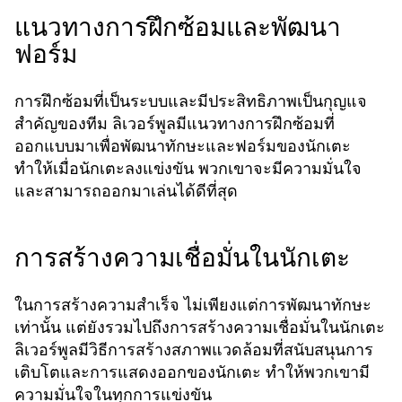
แนวทางการฝึกซ้อมและพัฒนา
ฟอร์ม
การฝึกซ้อมที่เป็นระบบและมีประสิทธิภาพเป็นกุญแจ
สำคัญของทีม ลิเวอร์พูลมีแนวทางการฝึกซ้อมที่
ออกแบบมาเพื่อพัฒนาทักษะและฟอร์มของนักเตะ
ทำให้เมื่อนักเตะลงแข่งขัน พวกเขาจะมีความมั่นใจ
และสามารถออกมาเล่นได้ดีที่สุด
การสร้างความเชื่อมั่นในนักเตะ
ในการสร้างความสำเร็จ ไม่เพียงแต่การพัฒนาทักษะ
เท่านั้น แต่ยังรวมไปถึงการสร้างความเชื่อมั่นในนักเตะ
ลิเวอร์พูลมีวิธีการสร้างสภาพแวดล้อมที่สนับสนุนการ
เติบโตและการแสดงออกของนักเตะ ทำให้พวกเขามี
ความมั่นใจในทุกการแข่งขัน