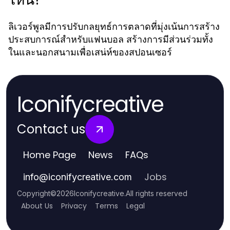
ลิเวอร์พูลมีการปรับกลยุทธ์การตลาดที่มุ่งเน้นการสร้าง
ประสบการณ์สำหรับแฟนบอล สร้างการมีส่วนร่วมทั้ง
ในและนอกสนามเพื่อเสน่ห์ของสปอนเซอร์
Iconifycreative
Contact us
Home Page
News
FAQs
Jobs
info
@
iconifycreative.com
Copyright
©
2026
Iconifycreative
.
All rights reserved
About Us
Privacy
Terms
Legal