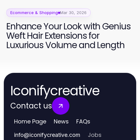
Ecommerce & Shopping
Mar 30, 2026
Enhance Your Look with Genius
Weft Hair Extensions for
Luxurious Volume and Length
Iconifycreative
Contact us
Home Page
News
FAQs
Jobs
info
@
iconifycreative.com