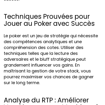
Techniques Prouvées pour
Jouer au Poker avec Succès
Le poker est un jeu de stratégie qui nécessite
des compétences analytiques et une
compréhension des cotes. Utiliser des
techniques telles que la lecture des
adversaires et le bluff stratégique peut
grandement influencer vos gains. En
maîtrisant la gestion de votre stack, vous
pourrez maximiser vos chances de gagner
sur le long terme.
Analyse du RTP : Améliorer