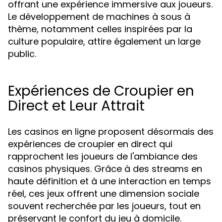
offrant une expérience immersive aux joueurs.
Le développement de machines à sous à
thème, notamment celles inspirées par la
culture populaire, attire également un large
public.
Expériences de Croupier en
Direct et Leur Attrait
Les casinos en ligne proposent désormais des
expériences de croupier en direct qui
rapprochent les joueurs de l'ambiance des
casinos physiques. Grâce à des streams en
haute définition et à une interaction en temps
réel, ces jeux offrent une dimension sociale
souvent recherchée par les joueurs, tout en
préservant le confort du jeu à domicile.