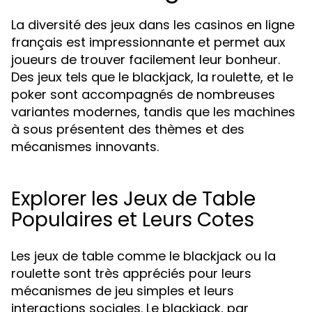
La diversité des jeux dans les casinos en ligne
français est impressionnante et permet aux
joueurs de trouver facilement leur bonheur.
Des jeux tels que le blackjack, la roulette, et le
poker sont accompagnés de nombreuses
variantes modernes, tandis que les machines
à sous présentent des thèmes et des
mécanismes innovants.
Explorer les Jeux de Table
Populaires et Leurs Cotes
Les jeux de table comme le blackjack ou la
roulette sont très appréciés pour leurs
mécanismes de jeu simples et leurs
interactions sociales. Le blackjack, par