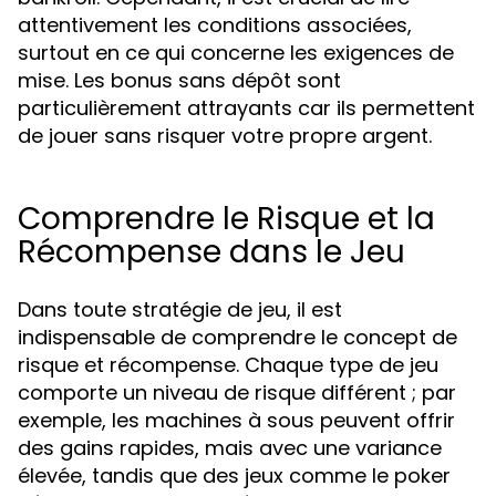
attentivement les conditions associées,
surtout en ce qui concerne les exigences de
mise. Les bonus sans dépôt sont
particulièrement attrayants car ils permettent
de jouer sans risquer votre propre argent.
Comprendre le Risque et la
Récompense dans le Jeu
Dans toute stratégie de jeu, il est
indispensable de comprendre le concept de
risque et récompense. Chaque type de jeu
comporte un niveau de risque différent ; par
exemple, les machines à sous peuvent offrir
des gains rapides, mais avec une variance
élevée, tandis que des jeux comme le poker