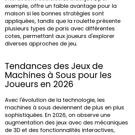
exemple, offre un faible avantage pour la
maison si les bonnes stratégies sont
appliquées, tandis que la roulette présente
plusieurs types de paris avec différentes
cotes, permettant aux joueurs d'explorer
diverses approches de jeu.
Tendances des Jeux de
Machines à Sous pour les
Joueurs en 2026
Avec l'évolution de la technologie, les
machines à sous deviennent de plus en plus
sophistiquées. En 2026, on observe une
augmentation des jeux avec des mécaniques
de 3D et des fonctionnalités interactives,