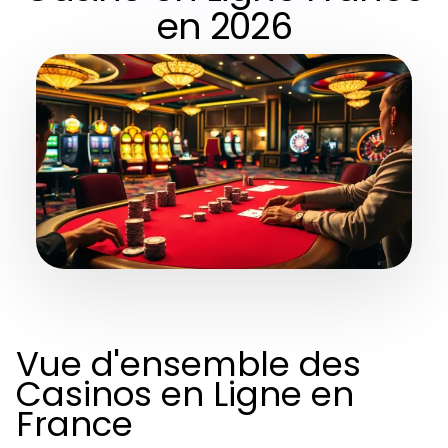
en 2026
Vue d'ensemble des
Casinos en Ligne en
France