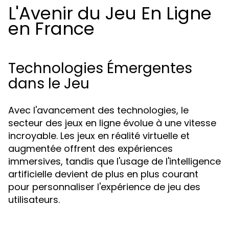
L'Avenir du Jeu En Ligne
en France
Technologies Émergentes
dans le Jeu
Avec l'avancement des technologies, le
secteur des jeux en ligne évolue à une vitesse
incroyable. Les jeux en réalité virtuelle et
augmentée offrent des expériences
immersives, tandis que l'usage de l'intelligence
artificielle devient de plus en plus courant
pour personnaliser l'expérience de jeu des
utilisateurs.