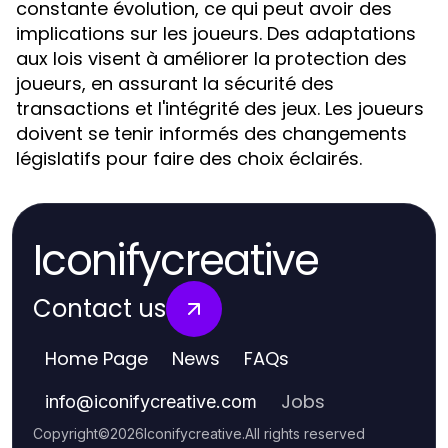
constante évolution, ce qui peut avoir des
implications sur les joueurs. Des adaptations
aux lois visent à améliorer la protection des
joueurs, en assurant la sécurité des
transactions et l'intégrité des jeux. Les joueurs
doivent se tenir informés des changements
législatifs pour faire des choix éclairés.
Iconifycreative
Contact us
Home Page
News
FAQs
Jobs
info
@
iconifycreative.com
Copyright
©
2026
Iconifycreative
.
All rights reserved