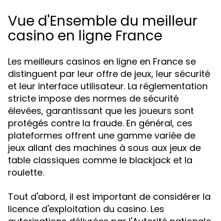
Vue d'Ensemble du meilleur
casino en ligne France
Les meilleurs casinos en ligne en France se
distinguent par leur offre de jeux, leur sécurité
et leur interface utilisateur. La réglementation
stricte impose des normes de sécurité
élevées, garantissant que les joueurs sont
protégés contre la fraude. En général, ces
plateformes offrent une gamme variée de
jeux allant des machines à sous aux jeux de
table classiques comme le blackjack et la
roulette.
Tout d'abord, il est important de considérer la
licence d'exploitation du casino. Les