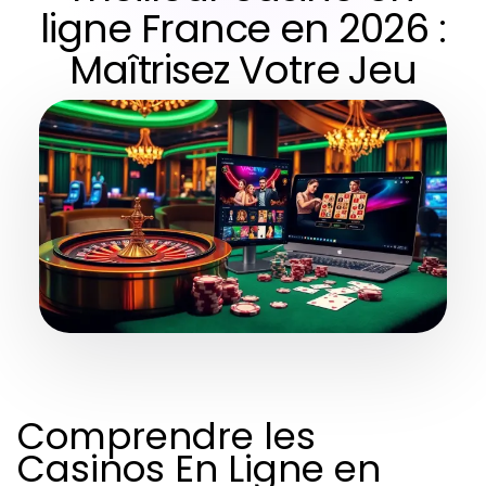
ligne France en 2026 :
Maîtrisez Votre Jeu
Comprendre les
Casinos En Ligne en